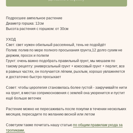
Подросшее ампельное растение
Диаметр горшка: 12см
Высота растения с горшком: от 30см
УХОД
Свет:
свет нужен обильный рассеянный, тень не подойдёт
Полив:
полив по мере полного просыхания грунта,12 долго сухим не
держим, просох и полили
Грунт:
очень важно подобрать правильный грунт, мы мешаем по
такому рецепту: универсальный грунт + кокосовый грунт + перлит, все
в равных частях, он получается лёгким, рыхлым, хорошо увлажняется
и достаточно быстро просыхает
Совет: чтобы церопегия становилась более густой - закручивайте нити
на грунт, в местах соприкосновения с землей она укоренится и пустит
ещё больше веточек
Растение можно не пересаживать после покупки в течении нескольких
месяцев, пересадите по желанию весной или летом
Советуем также почитать нашу статью
по общим правилам ухода за
тропиками.