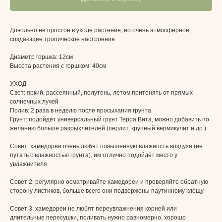
Довольно не простое в уходе растение, но очень атмосферное,
создающее тропическое настроение
Диаметр горшка: 12см
Высота растения с горшком: 40см
УХОД
Свет:
яркий, рассеянный, полутень, летом притенять от прямых
солнечных лучей
Полив: 2
раза в неделю после просыхания грунта
Грунт:
подойдёт универсальный грунт Терра Вита, можно добавить по
желанию больше разрыхлителей (перлит, крупный вермикулит и др.)
Совет: хамедореи очень любят повышенную влажность воздуха (не
путать с влажностью грунта), им отлично подойдёт место у
увлажнителя
Совет 2: регулярно осматривайте хамедореи и проверяйте обратную
сторону листиков, больше всего они подвержены паутинному клещу
Совет 3: хамедореи не любят переувлажнения корней или
длительные пересушки, поливать нужно равномерно, хорошо