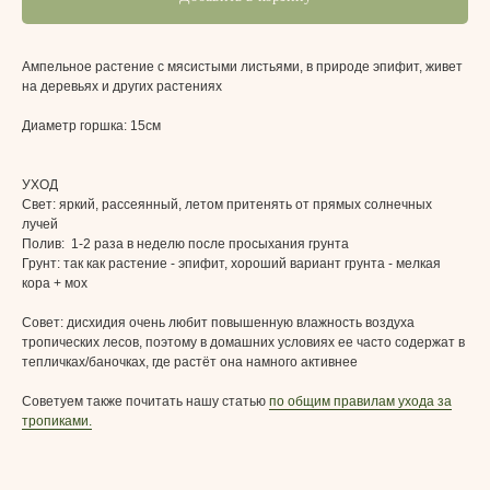
Ампельное растение с мясистыми листьями, в природе эпифит, живет
на деревьях и других растениях
Диаметр горшка: 15см
УХОД
Свет:
яркий, рассеянный, летом притенять от прямых солнечных
лучей
Полив:
1-2
раза в неделю после просыхания грунта
Грунт:
так как растение - эпифит, хороший вариант грунта - мелкая
кора + мох
Совет: дисхидия очень любит повышенную влажность воздуха
тропических лесов, поэтому в домашних условиях ее часто содержат в
тепличках/баночках, где растёт она намного активнее
Советуем также почитать нашу статью
по общим правилам ухода за
тропиками.