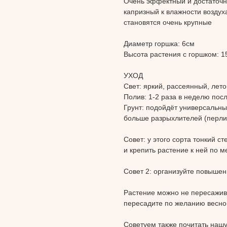
Очень эффектный и достаточн
капризный к влажности воздух
становятся очень крупные
Диаметр горшка: 6см
Высота растения с горшком: 1
УХОД
Свет:
яркий, рассеянный, лет
Полив:
1-2 раза в неделю пос
Грунт:
подойдёт универсальны
больше разрыхлителей (перлит
Совет: у этого сорта тонкий с
и крепить растение к ней по 
Совет 2: организуйте повышен
Растение можно не пересажива
пересадите по желанию весно
Советуем также почитать наш