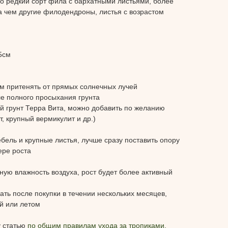
о редкий сорт фила с бархатными листьями, более
а чем другие филодендроны, листья с возрастом
5см
ом притенять от прямых солнечных лучей
ле полного просыхания грунта
й грунт Терра Вита, можно добавить по желанию
, крупный вермикулит и др.)
тебель и крупные листья, лучше сразу поставить опору
мере роста
ную влажность воздуха, рост будет более активный
ть после покупки в течении нескольких месяцев,
й или летом
у статью
по общим правилам ухода за тропиками.