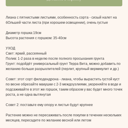
Лиана с пятнистыми листьями, особенность сорта - сизый налет на
бОльшей части листа (при хорошем освещении), очень густые
Диаметр горшка:19см
Высота растения с горшком: 35-40см
УХОД
Свет:
яркий, рассеянный
Полив:
1-2 раза в неделю после полного просыхания грунта
Грунт:
подойдёт универсальный грунт Терра Вита, можно добавить по
желанию больше разрыхлителей (перлит, крупный вермикулит и др.)
Совет: этот сорт филодендрона - лиана, чтобы вырастить густой куст
по весне обрезайте макушки с 2-3 междоузлиями, укореняйте в воде и
подсаживайте в этот же горшок, таким образом у вас будет много точек
роста, а не одна вытянутая
Совет 2: поставьте ему опору и листья будут крупнее
Растение можно не пересаживать после покупки в течении нескольких
месяцев, пересадите по желанию весной или летом