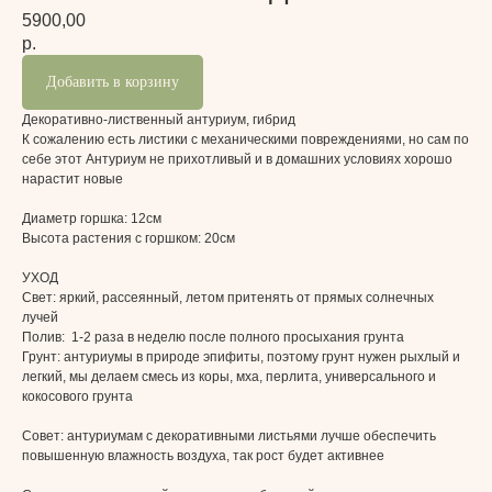
5900,00
р.
Добавить в корзину
Декоративно-лиственный антуриум, гибрид
К сожалению есть листики с механическими повреждениями, но сам по
себе этот Антуриум не прихотливый и в домашних условиях хорошо
нарастит новые
Диаметр горшка: 12см
Высота растения с горшком: 20см
УХОД
Свет:
яркий, рассеянный, летом притенять от прямых солнечных
лучей
Полив:
1-2
раза в неделю после полного просыхания грунта
Грунт:
антуриумы в природе эпифиты, поэтому грунт нужен рыхлый и
легкий, мы делаем смесь из коры, мха, перлита, универсального и
кокосового грунта
Совет: антуриумам с декоративными листьями лучше обеспечить
повышенную влажность воздуха, так рост будет активнее