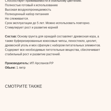
Способствует приживаемости и обильному цветению.
Полностью готовый к использованию
Высокая воздухопроницаемость
Полноценный набор питанния
Не слеживается.
Срок эксплуатации до 5 лет. Можно использовать повторно.
Стимулирует рост и развитие корней
Состав:
Основу грунта для орхидей составляет древесная кора, а
также буферизированные кокосовые чипсы, пеностекло, цеолит,
древесной уголь и мох сфагнум с набором питательных элементов.
Содержит все необходимые питотельные вещества, сбеспечивает
стабильный рост и развитие растений.
Производитель:
ИП Арсланов P.P
Обьем:
1 литр
СМОТРИТЕ ТАКЖЕ