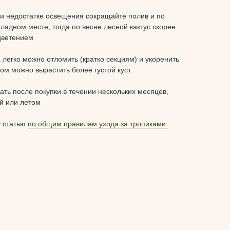
ри недостатке освещения сокращайте полив и по
ладном месте, тогда по весне лесной кактус скорее
 цветением
а легко можно отломить (кратко секциям) и укоренить
зом можно вырастить более густой куст
ть после покупки в течении нескольких месяцев,
й или летом
у статью
по общим правилам ухода за тропиками.