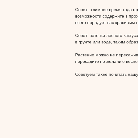
Совет: в зимнее время года п
возможности содержите в прох
всего порадует вас красивым
Совет: веточки лесного кактус
в грунте или воде, таким обра
Растение можно не пересажива
пересадите по желанию весно
Советуем также почитать наш