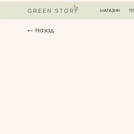
МАГАЗИН
П
← Назад