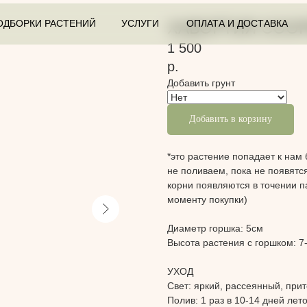
ОДБОРКИ РАСТЕНИЙ
УСЛУГИ
ОПЛАТА И ДОСТАВКА
ХАВОРТИЯ COOP
1 500
р.
Добавить грунт
Добавить в корзину
*это растение попадает к нам 
не поливаем, пока не появятс
корни появляются в точении п
моменту покупки)
Диаметр горшка: 5см
Высота растения с горшком: 7
УХОД
Свет:
яркий, рассеянный, при
Полив:
1 раз в 10-14 дней лет