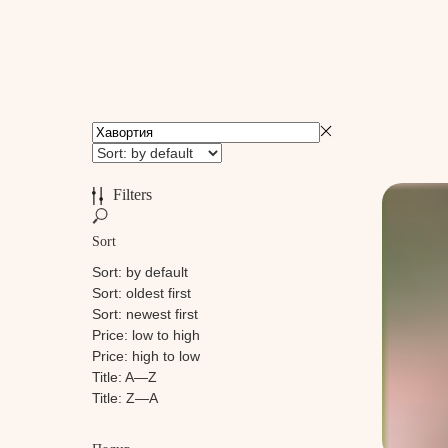
Filters
Sort
Sort: by default
Sort: oldest first
Sort: newest first
Price: low to high
Price: high to low
Title: A—Z
Title: Z—A