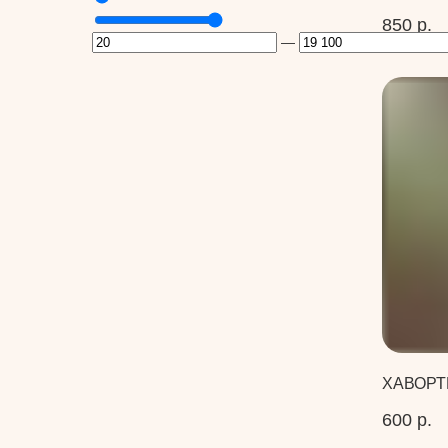
850
р.
—
ХАВОРТ
600
р.