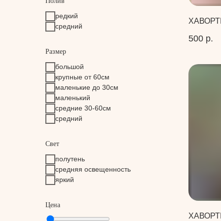
Полив
редкий
ХАВОРТ
средний
500
р.
Размер
большой
крупные от 60см
маленькие до 30см
маленький
средние 30-60см
средний
Свет
полутень
средняя освещенность
яркий
Цена
ХАВОРТ